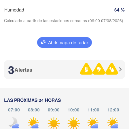
Valladolid
Lleida
Barcelona
Humedad
64 %
manca
Calculado a partir de las estaciones cercanas (06:00 07/08/2026)
Madrid
ESPAÑA
Palma
València
Abrir mapa de radar
Albacete
Descargar aplicación
Alacant / 

Alicante
3
Temperatura
Alertas
la
Almería
2 m sobre tierra
Alger
Málaga
ط

ma
mi
ju
vi
sá
do
lu
LAS PRÓXIMAS 24 HORAS
ier)
Oran
04 ago
05 ago
06 ago
07 ago
08 ago
09 ago
10 ago
الناظور

Tiaret
07:00
08:00
09:00
10:00
11:00
12:00
(Nador)
02
03
04
05
06
07
08
Djelfa
:00
:00
:00
:00
:00
:00
:00
فاس

(Fez)