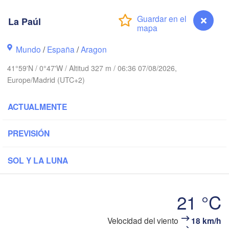
Brest
La Paúl
Orléans
Mundo
/
España
/
Aragon
Nantes
41°59'N / 0°47'W / Altitud 327 m / 06:36 07/08/2026,
FRANCIA
Europe/Madrid (UTC+2)
Limoges
Clermont-Ferra
ACTUALMENTE
Bordeaux
PREVISIÓN
SOL Y LA LUNA
Toulouse
Montpel
/ Xixón
Bilbao
21 °C
Perpignan
Velocidad del viento
18 km/h
La Paúl