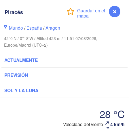
Brest
Piracés
Orléans
Mundo
/
España
/
Aragon
Nantes
42°0'N / 0°18'W / Altitud 423 m / 11:51 07/08/2026,
FRANCIA
Europe/Madrid (UTC+2)
Limoges
Clermont-Ferrand
ACTUALMENTE
Bordeaux
PREVISIÓN
SOL Y LA LUNA
Toulouse
Montpellie
ixón
Bilbao
28 °C
Perpignan
Velocidad del viento
4 km/h
Piracés