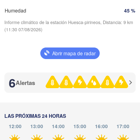
alladolid
Zaragoza
Lleida
Barcelona
Humedad
45 %
nca
Informe climático de la estación Huesca-pirineos, Distancia: 9 km
Madrid
(11:30 07/08/2026)
ESPAÑA
Palma
València
Albacete
Abrir mapa de radar
Descargar aplicación
Alacant / 

Alicante
Temperatura
6
Alertas
2 m sobre tierra
Almería
Alger
Málaga
ma
mi
ju
vi
sá
do
lu
)
Oran
04 ago
05 ago
06 ago
07 ago
08 ago
09 ago
10 ago
الناظور

LAS PRÓXIMAS 24 HORAS
Tiaret
(Nador)
12:00
13:00
14:00
15:00
16:00
17:00
07
08
09
10
11
12
13
Djelfa
:00
:00
:00
:00
:00
:00
:00
فاس

Fez)