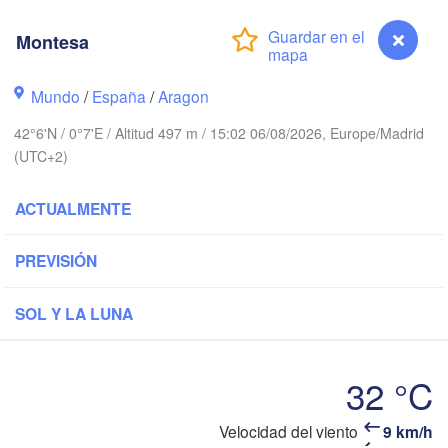
Brest
Montesa
Orléans
Mundo
/
España
/
Aragon
Di
Nantes
42°6'N / 0°7'E / Altitud 497 m / 15:02 06/08/2026, Europe/Madrid
FRANCIA
(UTC+2)
Limoges
Clermont-Ferrand
Lyo
ACTUALMENTE
PREVISIÓN
Bordeaux
SOL Y LA LUNA
Toulouse
Montpellier
n
Ma
Bilbao
32 °C
Perpignan
Velocidad del viento
9 km/h
Montesa