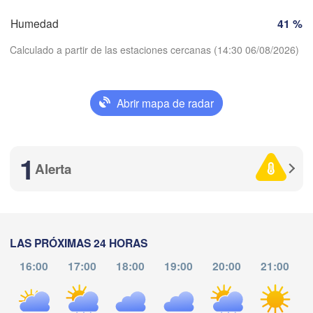
adolid
Zaragoza
Lleida
Barcelona
Humedad
41 %
Calculado a partir de las estaciones cercanas (14:30 06/08/2026)
Madrid
ESPAÑA
Palma
València
Abrir mapa de radar
Descargar aplicación
Albacete
Alacant / 

Alicante
1
Temperatura
Alerta
2 m sobre tierra
Almería
Alger
álaga
lu
ma
mi
ju
vi
sá
do
LAS PRÓXIMAS 24 HORAS
Oran
03 ago
04 ago
05 ago
06 ago
07 ago
08 ago
09 ago
الناظور

Tiaret
16:00
17:00
18:00
19:00
20:00
21:00
(Nador)
10
11
12
13
14
15
16
Djelfa
:00
:00
:00
:00
:00
:00
:00

