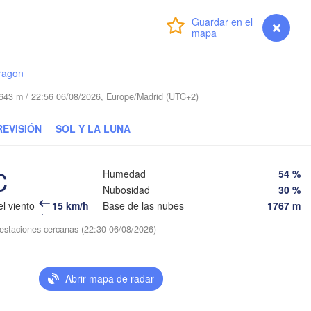
CHEQUIA
Nürnberg
Iniciar sesión
Premium
myVentusky
Previsión
Brno
ESLOVAQUIA
Linz
ragon
Wien
München
A
Salzburg
d 643 m / 22:56 06/08/2026, Europe/Madrid (UTC+2)
Budapest
Graz
REVISIÓN
SOL Y LA LUNA
HUNGRÍA
Sz
C
Humedad
54 %
Pécs
Ljubljana
Zagreb
Nubosidad
30 %
Verona
Venezia
el viento
15 km/h
Base de las nubes
1767 m
Б
CROACIA
s estaciones cercanas (22:30 06/08/2026)
(
Banja Luka
Bologna
BOSNIA Y 

HERZEGOVINA
Sarajevo
Abrir mapa de radar
Split
Perugia