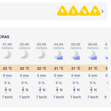
ITALIA
Pescara
Podgorica
Roma
Foggia
Tira
ALB
Napoli
HORAS
01:00
02:00
03:00
04:00
05:00
06:00
07:
mañana
mañana
mañana
mañana
mañana
mañana
mañ
i
23 °C
22 °C
22 °C
21 °C
21 °C
21 °C
21 
Palermo
0 mm
0 mm
0 mm
0 mm
0 mm
0 mm
0 
Catania
0 %
0 %
0 %
0 %
0 %
0 %
0 
ت

N
N
N
N
N
N
nis)
7 km/h
7 km/h
7 km/h
7 km/h
7 km/h
7 km/h
5 k