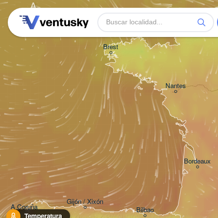
A
Brest
Nantes
Bordeaux
Gijón / Xixón
A Coruña
Bilbao
Temperatura