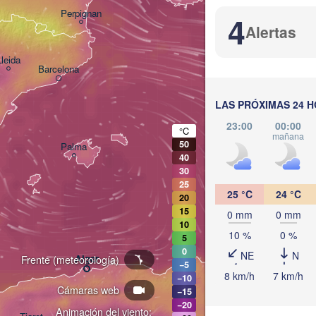
Perpignan
4
Alertas
Lleida
Barcelona
Sassari
LAS PRÓXIMAS 24 
23:00
00:00
°C
mañana
50
Palma
40
Casteddu/Cagliar
30
25
25 °C
24 °C
20
15
0 mm
0 mm
10
10 %
0 %
5
ونس
0
NE
N
Annaba
Frente (meteorología)
Alger
(Tu
−5
8 km/h
7 km/h
−10
Cámaras web
A
−15
−20
Animación del viento: