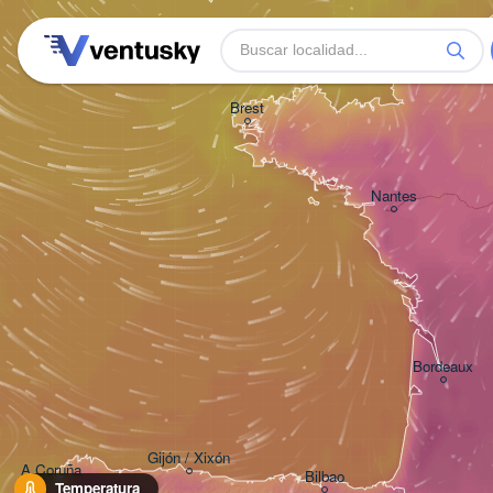
Brest
Nantes
Bordeaux
Gijón / Xixón
A Coruña
Bilbao
Temperatura