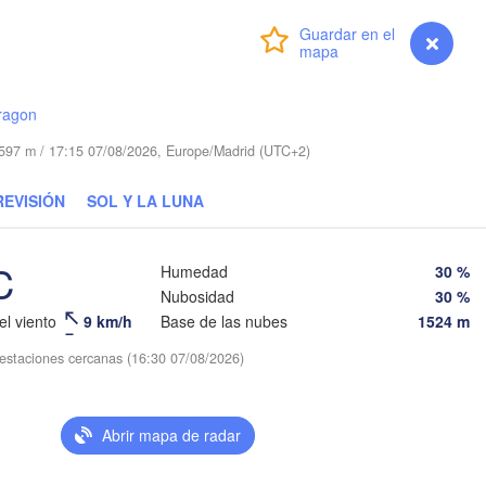
CHEQUIA
Nürnberg
Iniciar sesión
Premium
myVentusky
Previsión
Brno
ESLOVAQUIA
Linz
ragon
Wien
München
Salzburg
d 597 m / 17:15 07/08/2026, Europe/Madrid (UTC+2)
Budapest
AUSTRIA
REVISIÓN
SOL Y LA LUNA
Graz
HUNGRÍA
Sz
C
Humedad
30 %
Pécs
Ljubljana
Zagreb
Nubosidad
30 %
Verona
Venezia
el viento
9 km/h
Base de las nubes
1524 m
Б
CROACIA
s estaciones cercanas (16:30 07/08/2026)
(
Banja Luka
Bologna
BOSNIA Y 

HERZEGOVINA
Sarajevo
Abrir mapa de radar
Split
Perugia