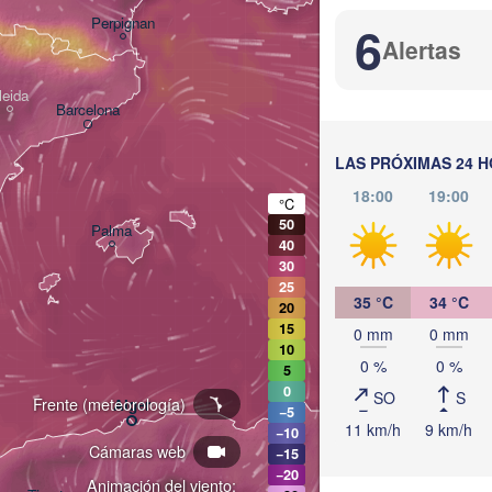
Perpignan
6
Alertas
B
leida
Barcelona
Sassari
LAS PRÓXIMAS 24 
18:00
19:00
°C
50
Palma
40
Casteddu/Cagliari
30
25
35 °C
34 °C
20
15
0 mm
0 mm
10
0 %
0 %
5
ونس
0
SO
S
Annaba
Frente (meteorología)
Alger
(Tun
−5
11 km/h
9 km/h
−10
Cámaras web
−15
−20
Animación del viento: