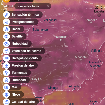
Altitud:
2 m sobre tierra
Labata
Vigo
Sensación térmica
Valladolid
Zaragoza
L
Precipitaciones
Porto
Radar
Salamanca
Satélite
Madrid
Coimbra
Nubosidad
ESPAÑA
València
Velocidad del viento
PORTUGAL
Albacete
Ráfagas de viento
Badajoz
Lisboa
Alacant / 

Presión de aire
Alicante
Tormentas
Sevilla
Humedad
Almería
Mar
Málaga
Nieve
طنجة

(Tangier)
Oran
Calidad del aire
الناظور
