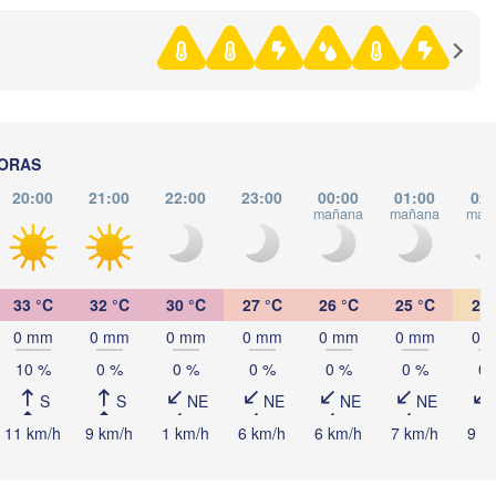
ITALIA
Pescara
Podgorica
Roma
Foggia
Tiran
ALBA
Napoli
HORAS
20:00
21:00
22:00
23:00
00:00
01:00
02:
mañana
mañana
mañ
33 °C
32 °C
30 °C
27 °C
26 °C
25 °C
24 
Palermo
0 mm
0 mm
0 mm
0 mm
0 mm
0 mm
0 
Catania
10 %
0 %
0 %
0 %
0 %
0 %
0 
ت

S
S
NE
NE
NE
NE
is)
11 km/h
9 km/h
1 km/h
6 km/h
6 km/h
7 km/h
9 k