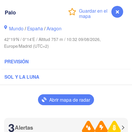
Paris
Palo
rest
Orléans
Mundo
/
España
/
Aragon
Dij
Nantes
42°19'N / 0°14'E / Altitud 757 m / 10:32 09/08/2026,
Europe/Madrid (UTC+2)
FRANCIA
PREVISIÓN
Limoges
Clermont-Ferrand
Lyon
SOL Y LA LUNA
Bordeaux
Abrir mapa de radar
Toulouse
Montpellier
Mar
Bilbao
Perpignan
3
Alertas
Palo