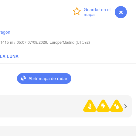
CHEQUIA
Iniciar sesión
Premium
myVentusky
Previsión
nberg
Brno
ragon
ESLOVAQUIA
Linz
Wien
München
ud 1415 m / 05:07 07/08/2026, Europe/Madrid (UTC+2)
Salzburg
Budapest
AUSTRIA
 LA LUNA
B
Graz
HUNGRÍA
Abrir mapa de radar
Szeged
Pécs
Ljubljana
Zagreb
ona
Venezia
Београд
CROACIA
(Beogra
Banja Luka
ologna
BOSNIA Y 

HERZEGOVINA
SER
Sarajevo
Split