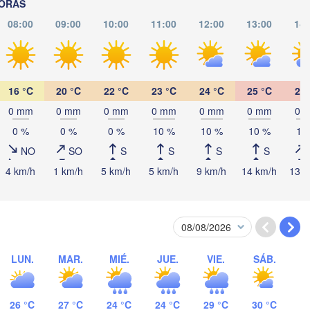
HORAS
Perugia
08:00
09:00
10:00
11:00
12:00
13:00
14:
ITALIA
Pescara
Podgorica
Roma
Foggia
Tiranë
16 °C
20 °C
22 °C
23 °C
24 °C
25 °C
26 
ALBANIA
Napoli
0 mm
0 mm
0 mm
0 mm
0 mm
0 mm
0 
0 %
0 %
0 %
10 %
10 %
10 %
10
NO
SO
S
S
S
S
4 km/h
1 km/h
5 km/h
5 km/h
9 km/h
14 km/h
13 k
Palermo
Catania
LUN.
MAR.
MIÉ.
JUE.
VIE.
SÁB.
26 °C
27 °C
24 °C
24 °C
29 °C
30 °C