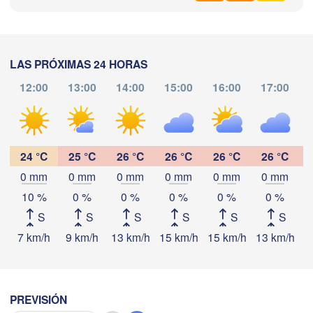
d
Zaragoza
Lleida
Barcelona
LAS PRÓXIMAS 24 HORAS
Madrid
12:00
13:00
14:00
15:00
16:00
17:00
ESPAÑA
Palma
València
Descargar aplicación
Albacete
Alacant / 

24 °C
25 °C
26 °C
26 °C
26 °C
26 °C
Temperatura
Alicante
0 mm
0 mm
0 mm
0 mm
0 mm
0 mm
10 %
0 %
0 %
0 %
0 %
0 %
2 m sobre tierra
B
S
S
S
S
S
S
Almería
ga
ju
vi
sá
do
lu
ma
mi
7 km/h
9 km/h
13 km/h
15 km/h
15 km/h
13 km/h
1
06 ago
07 ago
08 ago
09 ago
10 ago
11 ago
12 ago
Oran
الناظور

Tiaret
06
07
08
09
10
11
12
(Nador)
:00
:00
:00
:00
:00
:00
:00
PREVISIÓN
Djelfa