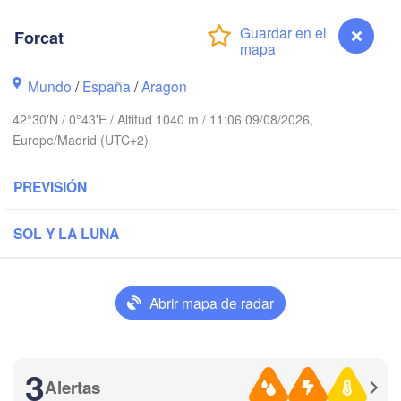
Paris
Forcat
t
Orléans
Mundo
/
España
/
Aragon
Dijon
Nantes
42°30'N / 0°43'E / Altitud 1040 m / 11:06 09/08/2026,
Europe/Madrid (UTC+2)
FRANCIA
PREVISIÓN
Limoges
Clermont-Ferrand
Lyon
SOL Y LA LUNA
Bordeaux
Abrir mapa de radar
Toulouse
Montpellier
Marsei
Bilbao
3
Perpignan
Alertas
Forcat