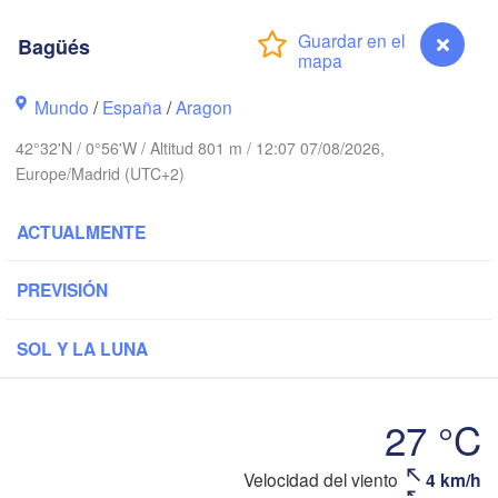
Paris
Bagüés
Brest
Orléans
Mundo
/
España
/
Aragon
42°32'N / 0°56'W / Altitud 801 m / 12:07 07/08/2026,
Nantes
Europe/Madrid (UTC+2)
FRANCIA
ACTUALMENTE
Limoges
Clermont-Ferr
PREVISIÓN
Bordeaux
SOL Y LA LUNA
Toulouse
Montpe
 / Xixón
27 °C
Bilbao
Perpignan
Velocidad del viento
4 km/h
Bagüés