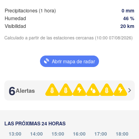
Precipitaciones (1 hora)
0 mm
Valladolid
Zaragoza
Lleida
Barcelona
Humedad
46 %
Visibilidad
20 km
amanca
Madrid
Calculado a partir de las estaciones cercanas (10:00 07/08/2026)
ESPAÑA
Palma
Descargar aplicación
València
Abrir mapa de radar
Albacete
Alacant / 

Temperatura
Alicante
6
Alertas
2 m sobre tierra
lla
Almería
Alger
Málaga
ma
mi
ju
vi
sá
do
lu
04 ago
05 ago
06 ago
07 ago
08 ago
09 ago
10 ago
طن

gier)
Oran
LAS PRÓXIMAS 24 HORAS
الناظور

Tiaret
07
08
09
10
11
12
13
(Nador)
:00
:00
:00
:00
:00
:00
:00
13:00
14:00
15:00
16:00
17:00
18:00
Djelfa