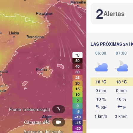
Marseille
2
Alertas
Perpignan
a
Lleida
Barcelona
LAS PRÓXIMAS 24 
Sassari
06:00
07:00
°C
50
40
Palma
ència
30
Casteddu/C
25
18 °C
18 °C
20
t / 

15
0 mm
0 mm
ante
10
10 %
10 %
5
0
SE
E
Frente (meteorología)
−5
Annaba
1 km/h
3 km/h
Alger
−10
Cámaras web
−15
−20
Animación del viento: