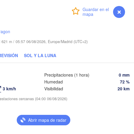
Main
Praha
CHEQUIA
Iniciar sesión
Premium
myVentusky
Previsión
Nürnberg
Brno
art
ragon
ESLOVA
Linz
Wien
München
ud 621 m / 05:57 06/08/2026, Europe/Madrid (UTC+2)
Salzburg
Budap
REVISIÓN
SOL Y LA LUNA
AUSTRIA
Graz
HUNG
A
Precipitaciones (1 hora)
0 mm
Humedad
72 %
Pécs
Ljubljana
Zagreb
3 km/h
Visibilidad
20 km
no
Verona
Venezia
s estaciones cercanas (04:00 06/08/2026)
CROACIA
Banja Luka
Bologna
BOSNIA Y 

HERZEGOVINA
Abrir mapa de radar
Sarajevo
Split