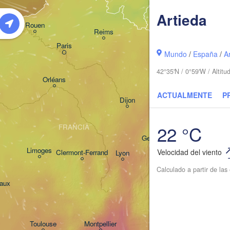
Frankfurt am 
Artieda
Rouen
Reims
Paris
Stuttg
Mundo
/
España
/
A
42°35'N / 0°59'W / Altit
Orléans
ACTUALMENTE
P
Zürich
Dijon
SUIZA
22 °C
FRANCIA
Genève
Limoges
Velocidad del viento
Clermont-Ferrand
Lyon
Mila
Calculado a partir de la
Torino
aux
Genova
Nice
Toulouse
Montpellier