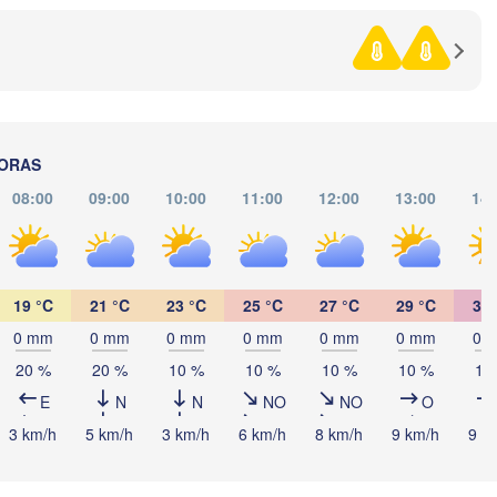
Perugia
ITALIA
Pescara
Podg
Roma
Foggia
HORAS
Napoli
08:00
09:00
10:00
11:00
12:00
13:00
14:
agliari
19 °C
21 °C
23 °C
25 °C
27 °C
29 °C
31 
0 mm
0 mm
0 mm
0 mm
0 mm
0 mm
0 
Palermo
20 %
20 %
10 %
10 %
10 %
10 %
10
Catania
E
N
N
NO
NO
O
تونس

3 km/h
5 km/h
3 km/h
6 km/h
8 km/h
9 km/h
9 k
(Tunis)