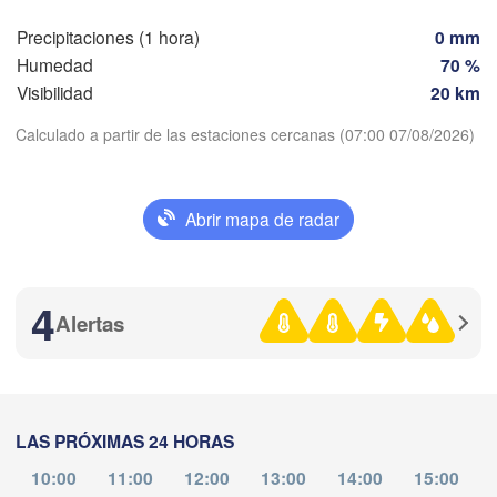
Precipitaciones (1 hora)
0 mm
Valladolid
Zaragoza
Lleida
Humedad
70 %
Barcelona
Visibilidad
20 km
amanca
Madrid
Calculado a partir de las estaciones cercanas (07:00 07/08/2026)
ESPAÑA
Palma
Descargar aplicación
València
Abrir mapa de radar
Albacete
Alacant / 

Temperatura
Alicante
4
Alertas
2 m sobre tierra
lla
Almería
Alger
ma
mi
ju
vi
sá
do
lu
Málaga
04 ago
05 ago
06 ago
07 ago
08 ago
09 ago
10 ago
طن

gier)
Oran
LAS PRÓXIMAS 24 HORAS
الناظور

04
05
06
07
08
09
10
Tiaret
:00
:00
:00
:00
:00
:00
:00
(Nador)
10:00
11:00
12:00
13:00
14:00
15:00