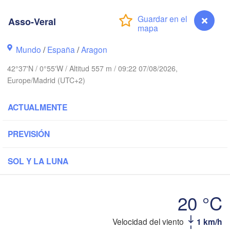
Paris
Asso-Veral
Brest
Orléans
Mundo
/
España
/
Aragon
42°37'N / 0°55'W / Altitud 557 m / 09:22 07/08/2026,
Nantes
Europe/Madrid (UTC+2)
FRANCIA
ACTUALMENTE
Limoges
Clermont-Ferr
PREVISIÓN
Bordeaux
SOL Y LA LUNA
Toulouse
Montpe
 / Xixón
20 °C
Bilbao
Perpignan
Velocidad del viento
1 km/h
Asso-Veral