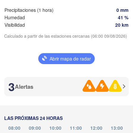
Precipitaciones (1 hora)
0 mm
Valladolid
Zaragoza
Lleida
Humedad
41 %
Barcelona
Visibilidad
20 km
anca
Madrid
Calculado a partir de las estaciones cercanas (06:00 09/08/2026)
ESPAÑA
Descargar aplicación
Palma
València
Abrir mapa de radar
Albacete
Temperatura
Alacant / 

Alicante
3
Alertas
2 m sobre tierra
B
Almería
ju
vi
sá
do
lu
ma
mi
Málaga
06 ago
07 ago
08 ago
09 ago
10 ago
11 ago
12 ago
r)
Oran
LAS PRÓXIMAS 24 HORAS
الناظور

02
03
04
05
06
07
08
Tiaret
:00
:00
:00
:00
:00
:00
:00
(Nador)
08:00
09:00
10:00
11:00
12:00
13:00