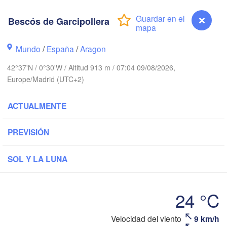
Paris
Bescós de Garcipollera
Brest
Orléans
Mundo
/
España
/
Aragon
42°37'N / 0°30'W / Altitud 913 m / 07:04 09/08/2026,
Nantes
Europe/Madrid (UTC+2)
FRANCIA
ACTUALMENTE
B
Limoges
Clermont-Ferrand
PREVISIÓN
Bordeaux
SOL Y LA LUNA
Toulouse
Montpelli
Xixón
24 °C
Bilbao
Velocidad del viento
9 km/h
Perpignan
Bescós de Garcipollera