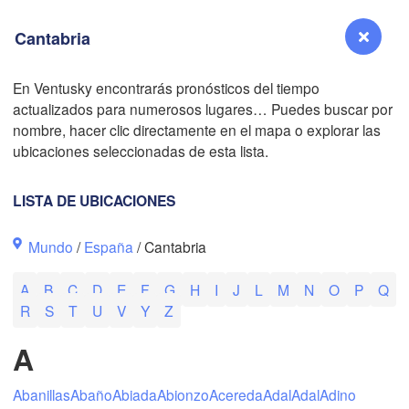
Cantabria
En Ventusky encontrarás pronósticos del tiempo
B
actualizados para numerosos lugares… Puedes buscar por
Reno
nombre, hacer clic directamente en el mapa o explorar las
NEVADA
ubicaciones seleccionadas de esta lista.
Sacramento
LISTA DE UBICACIONES
San Jose
Mundo
/
España
/ Cantabria
CALIFORNIA
Fresno
A
B
C
D
E
F
G
H
I
J
L
M
N
O
P
Q
Las Vegas
R
S
T
U
V
Y
Z
Bakersfield
A
Santa Maria
Abanillas
Abaño
Abiada
Abionzo
Acereda
Adal
Adal
Adino
Los Angeles