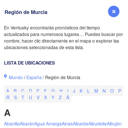
Región de Murcia
B
En Ventusky encontrarás pronósticos del tiempo
actualizados para numerosos lugares… Puedes buscar por
Reno
nombre, hacer clic directamente en el mapa o explorar las
NEVADA
ubicaciones seleccionadas de esta lista.
Sacramento
LISTA DE UBICACIONES
San Jose
Mundo
/
España
/ Región de Murcia
CALIFORNIA
Fresno
A
B
C
D
E
F
G
H
I
J
K
L
M
N
O
P
Las Vegas
R
S
T
U
V
X
Y
Z
Á
Bakersfield
A
Santa Maria
Abanilla
Abarán
Agua Amarga
Ainas
Albarda
Albudeite
Albujón
Los Angeles