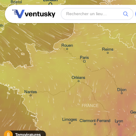
Bristol
Bruxelles 

- Brussel
BELGIQUE
th
Rouen
Reims
Paris
Orléans
Dijon
Nantes
FRANCE
Ge
Limoges
Clermont-Ferrand
Lyon
Températures