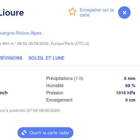
Lublin
Lioure
Wrocław
Connexion
Premium
myVentusky
Prévisions
uvergne-Rhône-Alpes
Львів

Kraków
Rzeszów
(Lviv)
IE
ude 894 m / 08:53 06/08/2026, Europe/Paris (UTC+2)
Brno
Івано-Франківськ
RÉVISIONS
SOLEIL ET LUNE
(Ivano-Frankivsk
Košice
Чер
SLOVAQUIE
(Che
Wien
Précipitations (1 h)
0 mm
Humidité
69 %
Debrecen
Budapest
km/h
Pression
1016 hPa
HONGRIE
Enneigement
0 cm
Cluj-Napoca
ions à proximité (07:00 06/08/2026)
Szeged
Pécs
greb
Sibiu
Bra
ROUMAN
Ouvrir la carte radar
Београд
