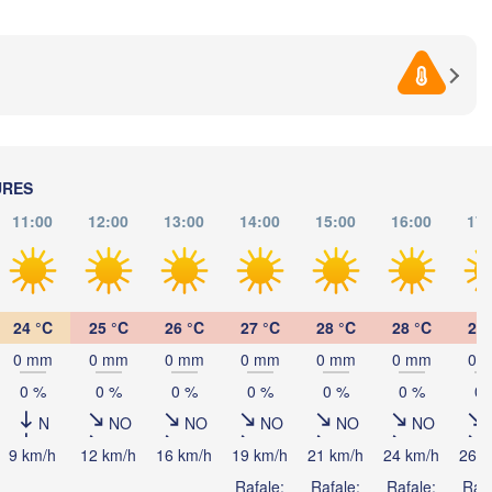
(Beograd)
Banja Luka
B
BOSNIE-

Craiova
HERZÉGOVINE
SERBIE
Sarajevo
Плевен

Ниш

Split
(Pleven)
(Niš)
София

(Sofia)
BULGARI
Podgorica
Пловдив

URES
Скопје

(Plovdiv)
(Skopje)
11:00
12:00
13:00
14:00
15:00
16:00
17:
MACÉDOINE 

DU NORD
a
Tiranë
ALBANIE
Θεσσαλονίκη

(Thessaloniki)
24 °C
25 °C
26 °C
27 °C
28 °C
28 °C
28 
Λάρισα

0 mm
0 mm
0 mm
0 mm
0 mm
0 mm
0 
(Larissa)
GRÈCE
0 %
0 %
0 %
0 %
0 %
0 %
0 
N
NO
NO
NO
NO
NO
Πάτρα

Αθήνα

(Patras)
9 km/h
12 km/h
16 km/h
19 km/h
21 km/h
24 km/h
26 k
(Athens)
Rafale:
Rafale:
Rafale:
Rafa