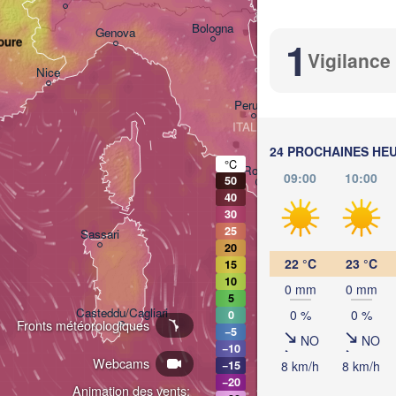
CROATIE
Bologna
Genova
1
oure
Vigilance
Nice
Perugia
ITALIE
Pescara
24 PROCHAINES HE
°C
Roma
09:00
10:00
50
Foggi
40
30
Napoli
25
Sassari
20
22 °C
23 °C
15
10
0 mm
0 mm
5
Casteddu/Cagliari
0 %
0 %
0
Fronts météorologiques
−5
NO
NO
−10
Webcams
8 km/h
8 km/h
−15
Palermo
−20
Animation des vents: