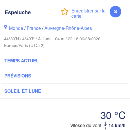
- Brussel
BELGIQUE
Espeluche
Frankfurt am Ma
Monde
/
France
/
Auvergne-Rhône-Alpes
Rouen
Reims
44°30'N / 4°49'E / Altitude 164 m / 22:18 06/08/2026,
Paris
Stuttgar
Europe/Paris (UTC+2)
TEMPS ACTUEL
Orléans
Zürich
Dijon
PRÉVISIONS
SUISSE
FRANCE
SOLEIL ET LUNE
Genève
Limoges
Clermont-Ferrand
Lyon
Milano
30 °C
Torino
ux
Espeluche
Vitesse du vent
14 km/h
Genova