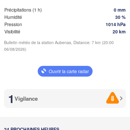
Précipitations (1 h)
0 mm
Nice
Toulouse
Montpellier
Humidité
30 %
Marseille
Pression
1014 hPa
Perpignan
Visibilité
20 km
Bulletin météo de la station Aubenas, Distance: 7 km (20:00
oza
Lleida
06/08/2026)
Télécharger l'application
Barcelona
Sassari
Températures
Ouvrir la carte radar
2 m au-dessus du sol
Palma
lència
Casteddu/
1
lu
ma
me
je
ve
sa
di
Vigilance
ant / 

cante
03 aoû
04 aoû
05 aoû
06 aoû
07 aoû
08 aoû
09 aoû
16
17
18
19
20
21
22
:00
:00
:00
:00
:00
:00
:00
24 PROCHAINES HEURES
Annaba