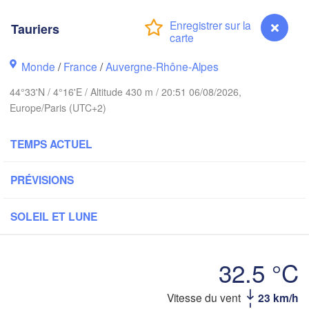
Köln
- Brussel
BELGIQUE
Tauriers
Frankfurt a
Monde
/
France
/
Auvergne-Rhône-Alpes
Rouen
Reims
44°33'N / 4°16'E / Altitude 430 m / 20:51 06/08/2026,
Paris
Stut
Europe/Paris (UTC+2)
TEMPS ACTUEL
Orléans
Zürich
Dijon
PRÉVISIONS
SUISSE
FRANCE
SOLEIL ET LUNE
Genève
Limoges
Clermont-Ferrand
Lyon
Mil
32.5 °C
Torino
deaux
Tauriers
Vitesse du vent
23 km/h
Geno