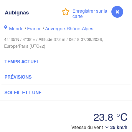
Köln
- Brussel
BELGIQUE
Aubignas
Frankfurt am M
Monde
/
France
/
Auvergne-Rhône-Alpes
Rouen
Reims
44°35'N / 4°38'E / Altitude 372 m / 06:18 07/08/2026,
Paris
Stuttga
Europe/Paris (UTC+2)
TEMPS ACTUEL
Orléans
Zürich
Dijon
PRÉVISIONS
SUISSE
FRANCE
SOLEIL ET LUNE
Genève
Limoges
Clermont-Ferrand
Lyon
Milan
23.8 °C
Torino
aux
Vitesse du vent
25 km/h
Aubignas
Genova