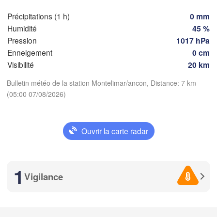
Précipitations (1 h)
0 mm
D
Nice
Toulouse
Montpellier
Humidité
45 %
Marseille
Pression
1017 hPa
Perpignan
Enneigement
0 cm
Visibilité
20 km
a
Télécharger l'application
Bulletin météo de la station Montelimar/ancon, Distance: 7 km
Lleida
Barcelona
(05:00 07/08/2026)
Températures
Sassari
Ouvrir la carte radar
2 m au-dessus du sol
Palma
ncia
Casteddu/Ca
ma
me
je
ve
sa
di
lu
1
 / 

Vigilance
04 aoû
05 aoû
06 aoû
07 aoû
08 aoû
09 aoû
10 aoû
nte
01
02
03
04
05
06
07
:00
:00
:00
:00
:00
:00
:00