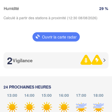
Humidité
29 %
Ni
Toulouse
Montpellier
Calculé à partir des stations à proximité (12:30 08/08/2026)
Marseille
o
Perpignan
Ouvrir la carte radar
Télécharger l'application
Zaragoza
Lleida
Barcelona
2
Températures
Vigilance
2 m au-dessus du sol
Palma
València
me
je
ve
sa
di
lu
ma
Albacete
24 PROCHAINES HEURES
Alacant / 

A
05 aoû
06 aoû
07 aoû
08 aoû
09 aoû
10 aoû
11 aoû
Alicante
13:00
14:00
15:00
16:00
17:00
18:00
08
09
10
11
12
13
14
:00
:00
:00
:00
:00
:00
:00