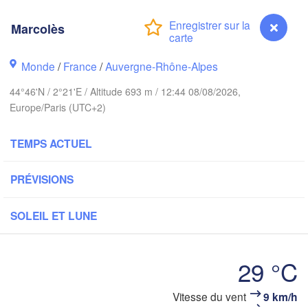
Bruxelles 

Köln
- Brussel
Marcolès
BELGIQUE
Monde
/
France
/
Auvergne-Rhône-Alpes
Rouen
44°46'N / 2°21'E / Altitude 693 m / 12:44 08/08/2026,
Reims
Europe/Paris (UTC+2)
Paris
TEMPS ACTUEL
Orléans
PRÉVISIONS
Dijon
Nantes
SOLEIL ET LUNE
FRANCE
Genève
Limoges
Clermont-Ferrand
Lyon
29 °C
Bordeaux
Vitesse du vent
9 km/h
Marcolès