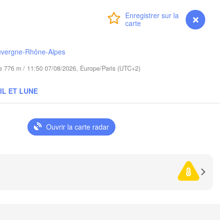
ra
Łódź
POLOGNE
Connexion
Premium
myVentusky
Prévisions
Lublin
Wrocław
uvergne-Rhône-Alpes
ude 776 m / 11:50 07/08/2026, Europe/Paris (UTC+2)
Львів

Kraków
Rzeszów
(Lviv)
E
IL ET LUNE
Brno
Івано-Франківськ

(Ivano-Frankivsk)
Košice
Черн
Ouvrir la carte radar
SLOVAQUIE
(Cher
Wien
Debrecen
Budapest
D
HONGRIE
Cluj-Napoca
Szeged
Pécs
reb
Sibiu
Braș