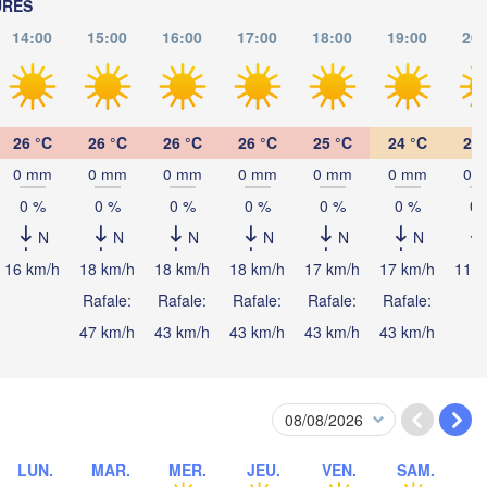
URES
ROUMANI
14:00
15:00
16:00
17:00
18:00
19:00
20:
Београд

(Beograd)
Banja Luka
Bu
BOSNIE-

Craiova
HERZÉGOVINE
SERBIE
Sarajevo
Плевен

Ниш

26 °C
26 °C
26 °C
26 °C
25 °C
24 °C
23 
Split
(Pleven)
(Niš)
0 mm
0 mm
0 mm
0 mm
0 mm
0 mm
0 
София

(Sofia)
0 %
0 %
0 %
0 %
0 %
0 %
0 
BULGARI
Podgorica
Пловдив

Скопје

N
N
N
N
N
N
(Plovdiv)
(Skopje)
MACÉDOINE 

16 km/h
18 km/h
18 km/h
18 km/h
17 km/h
17 km/h
11 k
DU NORD
Tiranë
Rafale:
Rafale:
Rafale:
Rafale:
Rafale:
ALBANIE
Θεσσαλονίκη

47 km/h
43 km/h
43 km/h
43 km/h
43 km/h
(Thessaloniki)
Ç
Λάρισα

(Larissa)
GRÈCE
LUN.
MAR.
MER.
JEU.
VEN.
SAM.
Πάτρα
