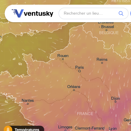
PAYS-BAS
London
Bristol
Bruxelles 

- Brussel
BELGIQUE
h
Rouen
Reims
Paris
Orléans
Dijon
Nantes
FRANCE
Gen
Limoges
Clermont-Ferrand
Lyon
Températures