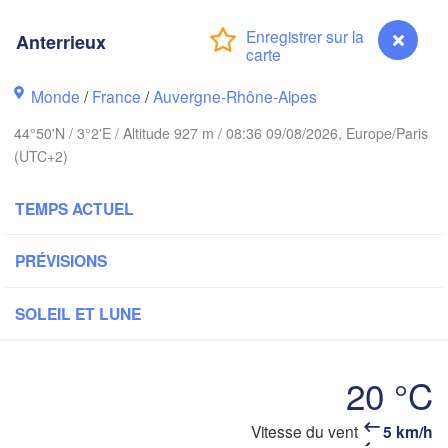
Bruxelles 

Köln
- Brussel
Anterrieux
BELGIQUE
Fra
Monde
/
France
/
Auvergne-Rhône-Alpes
Rouen
44°50'N / 3°2'E / Altitude 927 m / 08:36 09/08/2026, Europe/Paris
Reims
(UTC+2)
Paris
TEMPS ACTUEL
Orléans
PRÉVISIONS
Dijon
antes
S
SOLEIL ET LUNE
FRANCE
A
Genève
Limoges
Clermont-Ferrand
Lyon
20 °C
Tori
Vitesse du vent
5 km/h
Anterrieux
Bordeaux