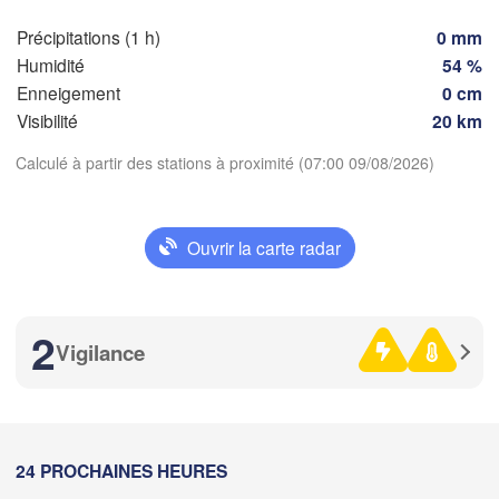
Précipitations (1 h)
0 mm
Humidité
54 %
Nice
Toulouse
Montpellier
Enneigement
0 cm
Marseille
Visibilité
20 km
Perpignan
Calculé à partir des stations à proximité (07:00 09/08/2026)
Télécharger l'application
Zaragoza
Lleida
Barcelona
Ouvrir la carte radar
Températures
2 m au-dessus du sol
2
Palma
Vigilance
València
je
ve
sa
di
lu
ma
me
acete
06 aoû
07 aoû
08 aoû
09 aoû
10 aoû
11 aoû
12 aoû
Alacant / 

Alicante
04
05
06
07
08
09
10
:00
:00
:00
:00
:00
:00
:00
24 PROCHAINES HEURES
D