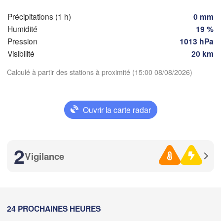
Genov
Précipitations (1 h)
0 mm
Humidité
19 %
Nice
Toulouse
Montpellier
Pression
1013 hPa
Marseille
Visibilité
20 km
Perpignan
Calculé à partir des stations à proximité (15:00 08/08/2026)
Télécharger l'application
za
Lleida
Barcelona
Ouvrir la carte radar
Températures
Sassari
2 m au-dessus du sol
2
Vigilance
Palma
ència
A
me
je
ve
sa
di
lu
Casteddu/C
ma
05 aoû
06 aoû
07 aoû
08 aoû
09 aoû
10 aoû
11 aoû
t / 

ante
11
12
13
14
15
16
17
:00
:00
:00
:00
:00
:00
:00
24 PROCHAINES HEURES