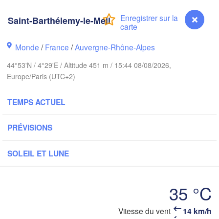
Bruxelles 

Köln
- Brussel
Saint-Barthélemy-le-Meil
BELGIQUE
Frankfurt am 
Monde
/
France
/
Auvergne-Rhône-Alpes
Rouen
44°53'N / 4°29'E / Altitude 451 m / 15:44 08/08/2026,
Reims
Europe/Paris (UTC+2)
Paris
Stuttg
TEMPS ACTUEL
Orléans
PRÉVISIONS
Zürich
Dijon
SUISSE
SOLEIL ET LUNE
FRANCE
Genève
Limoges
Clermont-Ferrand
Lyon
35 °C
Mila
Torino
Saint-Barthélemy-le-Meil
Vitesse du vent
14 km/h
eaux