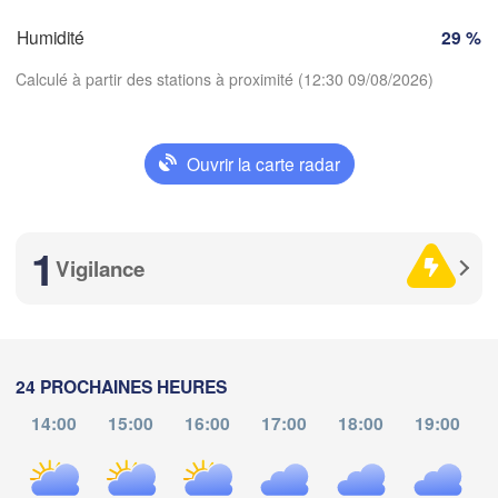
Humidité
29 %
Nice
Toulouse
Montpellier
Calculé à partir des stations à proximité (12:30 09/08/2026)
Marseille
Perpignan
Ouvrir la carte radar
Télécharger l'application
aragoza
Lleida
Barcelona
1
Températures
Vigilance
Sas
2 m au-dessus du sol
Palma
València
je
ve
sa
di
lu
ma
me
Cast
24 PROCHAINES HEURES
e
06 aoû
07 aoû
08 aoû
09 aoû
10 aoû
11 aoû
12 aoû
Alacant / 

14:00
15:00
16:00
17:00
18:00
19:00
Alicante
08
09
10
11
12
13
14
:00
:00
:00
:00
:00
:00
:00