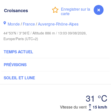
Bruxelles 

Köln
- Brussel
Croisances
BELGIQUE
Frankfu
Monde
/
France
/
Auvergne-Rhône-Alpes
Rouen
44°53'N / 3°36'E / Altitude 886 m / 13:03 09/08/2026,
Reims
Europe/Paris (UTC+2)
Paris
TEMPS ACTUEL
Orléans
PRÉVISIONS
Zü
Dijon
es
SUIS
SOLEIL ET LUNE
FRANCE
A
Genève
Limoges
Clermont-Ferrand
Lyon
31 °C
Torino
Vitesse du vent
15 km/h
Croisances
Bordeaux