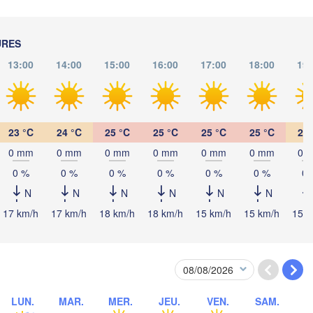
Београд

ROATIE
(Beograd)
Banja Luka
URES
BOSNIE-

Craiov
13:00
14:00
15:00
16:00
17:00
18:00
19:
HERZÉGOVINE
SERBIE
Sarajevo
П
Ниш

Split
(
(Niš)
София

23 °C
24 °C
25 °C
25 °C
25 °C
25 °C
24 
(Sofia)
ra
Podgorica
0 mm
0 mm
0 mm
0 mm
0 mm
0 mm
0 
Скопје

(Skopje)
0 %
0 %
0 %
0 %
0 %
0 %
0 
MACÉDOINE 

DU NORD
Foggia
Tiranë
N
N
N
N
N
N
ALBANIE
Θεσσαλονίκη

li
17 km/h
17 km/h
18 km/h
18 km/h
15 km/h
15 km/h
15 k
(Thessaloniki)
Λάρισα

(Larissa)
GRÈCE
LUN.
MAR.
MER.
JEU.
VEN.
SAM.
Πάτρα
