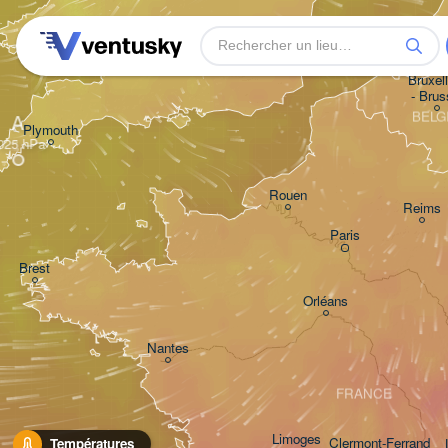
London
Bristol
Bruxell
- Brus
BELG
A
Plymouth
Rouen
Reims
Paris
Brest
Orléans
Nantes
FRANCE
Limoges
Clermont-Ferrand
Températures