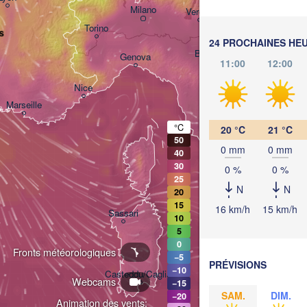
Milano
Verona
Venezia
Torino
s
C
24 PROCHAINES HE
Bologna
Genova
11:00
12:00
Nice
Marseille
Perugia
°C
20 °C
21 °C
ITALIE
50
Pesca
0 mm
0 mm
40
Roma
30
0 %
0 %
25
N
N
20
15
Napo
16 km/h
15 km/h
Sassari
10
5
0
Fronts météorologiques
−5
PRÉVISIONS
−10
Casteddu/Cagliari
Webcams
−15
SAM.
DIM.
−20
Animation des vents: