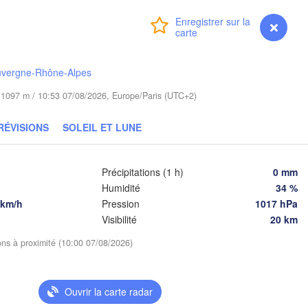
(Brest)
Zielona Góra
Łódź
POLOGNE
Connexion
Premium
myVentusky
Prévisions
Lublin
Wrocław
uvergne-Rhône-Alpes
de 1097 m / 10:53 07/08/2026, Europe/Paris (UTC+2)
aha
Львів
Kraków
Rzeszów
(Lviv
TCHÉQUIE
RÉVISIONS
SOLEIL ET LUNE
Brno
Івано
(Ivan
Košice
Précipitations (1 h)
0 mm
SLOVAQUIE
Humidité
34 %
z
Wien
 km/h
Pression
1017 hPa
Visibilité
20 km
Debrecen
Budapest
HE
ions à proximité (10:00 07/08/2026)
Graz
HONGRIE
Cluj-Napoc
Szeged
Pécs
Ouvrir la carte radar
bljana
Zagreb
Sib