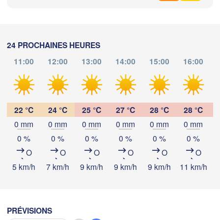
Genova
Nice
oulouse
Montpellier
Marseille
24 PROCHAINES HEURES
11:00
12:00
13:00
14:00
15:00
16:00
Perpignan
Télécharger l'application
Barcelona
22 °C
24 °C
25 °C
27 °C
28 °C
28 °C
Températures
Sassari
0 mm
0 mm
0 mm
0 mm
0 mm
0 mm
0 %
0 %
0 %
0 %
0 %
0 %
2 m au-dessus du sol
O
O
O
O
O
O
Palma
me
je
ve
sa
di
lu
ma
Casteddu/Cagliari
5 km/h
7 km/h
9 km/h
9 km/h
9 km/h
11 km/h
1
05 aoû
06 aoû
07 aoû
08 aoû
09 aoû
10 aoû
11 aoû
05
06
07
08
09
10
11
:00
:00
:00
:00
:00
:00
:00
PRÉVISIONS