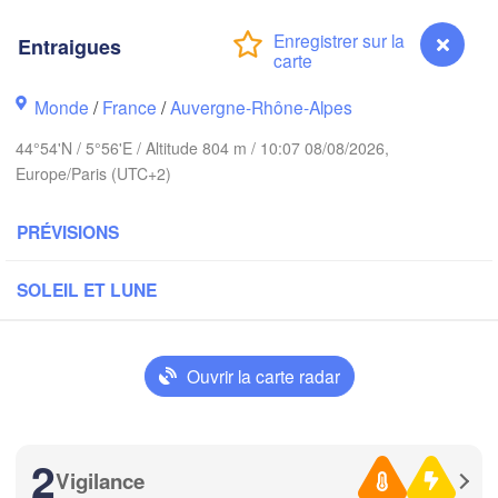
Bruxelles 

Köln
- Brussel
Entraigues
BELGIQUE
Frankfurt am Main
Monde
/
France
/
Auvergne-Rhône-Alpes
Nü
uen
44°54'N / 5°56'E / Altitude 804 m / 10:07 08/08/2026,
Reims
Europe/Paris (UTC+2)
Paris
Stuttgart
PRÉVISIONS
Orléans
SOLEIL ET LUNE
Zürich
Dijon
SUISSE
FRANCE
Ouvrir la carte radar
Genève
moges
Clermont-Ferrand
Lyon
Milano
Ve
2
Torino
Vigilance
Entraigues