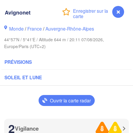
Bruxelles 

Köln
- Brussel
Avignonet
BELGIQUE
Frankfurt am Main
Monde
/
France
/
Auvergne-Rhône-Alpes
N
Rouen
44°57'N / 5°41'E / Altitude 644 m / 20:11 07/08/2026,
Reims
Europe/Paris (UTC+2)
Paris
Stuttgart
PRÉVISIONS
Orléans
SOLEIL ET LUNE
Zürich
Dijon
SUISSE
FRANCE
Ouvrir la carte radar
Genève
Limoges
Clermont-Ferrand
Lyon
Milano
2
Torino
Vigilance
Avignonet