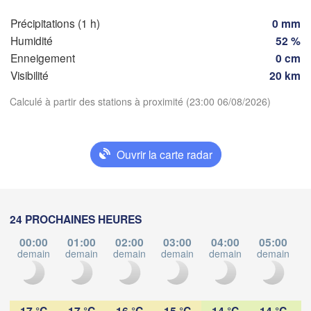
rdeaux
Gen
Précipitations (1 h)
0 mm
Humidité
52 %
Nice
Toulouse
Montpellier
Enneigement
0 cm
Marseille
Visibilité
20 km
Perpignan
Calculé à partir des stations à proximité (23:00 06/08/2026)
Télécharger l'application
goza
Lleida
Barcelona
Ouvrir la carte radar
Températures
Sassar
2 m au-dessus du sol
24 PROCHAINES HEURES
Palma
València
lu
ma
me
je
ve
sa
di
00:00
01:00
02:00
03:00
04:00
05:00
Castedd
03 aoû
04 aoû
05 aoû
06 aoû
07 aoû
08 aoû
09 aoû
demain
demain
demain
demain
demain
demain
d
acant / 

licante
18
19
20
21
22
23
00
:00
:00
:00
:00
:00
:00
:00
17 °C
17 °C
16 °C
15 °C
14 °C
14 °C