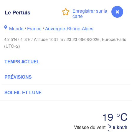
Bruxelles 

Köln
Le Pertuis
- Brussel
BELGIQUE
Monde
/
France
/
Auvergne-Rhône-Alpes
Frankfurt 
45°5'N / 4°3'E / Altitude 1031 m / 23:23 06/08/2026, Europe/Paris
Rouen
Reims
(UTC+2)
Paris
Stu
TEMPS ACTUEL
Orléans
PRÉVISIONS
Zürich
Dijon
SOLEIL ET LUNE
SUISSE
FRANCE
Genève
19 °C
Limoges
Clermont-Ferrand
Lyon
M
Vitesse du vent
9 km/h
Le Pertuis
Torino