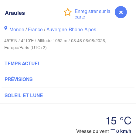
Bruxelles 

Köln
Araules
- Brussel
BELGIQUE
Frankfurt a
Monde
/
France
/
Auvergne-Rhône-Alpes
45°5'N / 4°10'E / Altitude 1052 m / 03:46 06/08/2026,
Rouen
Reims
Europe/Paris (UTC+2)
Paris
Stu
TEMPS ACTUEL
Orléans
PRÉVISIONS
Zürich
Dijon
SOLEIL ET LUNE
SUISSE
FRANCE
Genève
15 °C
Limoges
Clermont-Ferrand
Lyon
Mi
Vitesse du vent
0 km/h
Araules
Torino