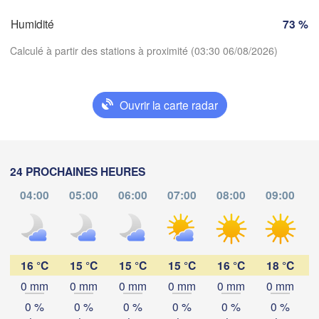
deaux
Gen
Humidité
73 %
Calculé à partir des stations à proximité (03:30 06/08/2026)
Nice
Toulouse
Montpellier
Marseille
Perpignan
Ouvrir la carte radar
Télécharger l'application
goza
Lleida
Barcelona
Températures
24 PROCHAINES HEURES
Sassari
04:00
05:00
06:00
07:00
08:00
09:00
2 m au-dessus du sol
Palma
alència
lu
ma
me
je
ve
sa
di
Casteddu
03 aoû
04 aoû
05 aoû
06 aoû
07 aoû
08 aoû
09 aoû
16 °C
15 °C
15 °C
15 °C
16 °C
18 °C
cant / 

icante
0 mm
0 mm
0 mm
0 mm
0 mm
0 mm
23
00
01
02
03
04
05
:00
:00
:00
:00
:00
:00
:00
0 %
0 %
0 %
0 %
0 %
0 %