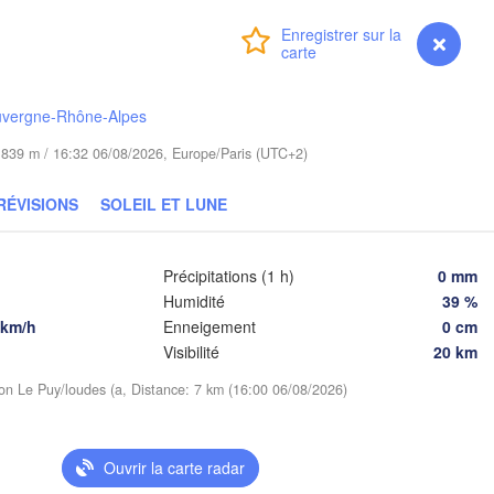
Брэст
Warszawa
(Brest
Zielona Góra
Connexion
Premium
myVentusky
Prévisions
Łódź
POLOGNE
Lublin
Wrocław
n
uvergne-Rhône-Alpes
de 839 m / 16:32 06/08/2026, Europe/Paris (UTC+2)
raha
Льв
Kraków
Rzeszów
(Lv
RÉVISIONS
SOLEIL ET LUNE
TCHÉQUIE
Brno
Іва
(Iv
Précipitations (1 h)
0 mm
Košice
Humidité
39 %
SLOVAQUIE
inz
Wien
 km/h
Enneigement
0 cm
Visibilité
20 km
D
Debrecen
Budapest
CHE
tion Le Puy/loudes (a, Distance: 7 km (16:00 06/08/2026)
Graz
Cluj-Nap
Ouvrir la carte radar
Szeged
Pécs
jubljana