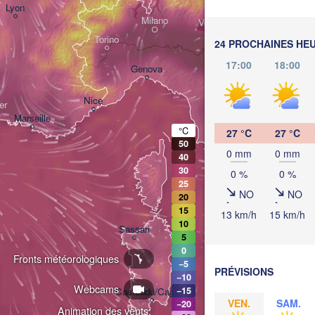
Lyon
Milano
Verona
Venezia
Torino
24 PROCHAINES HE
17:00
18:00
Bologna
Genova
Nice
er
Marseille
Perugia
°C
27 °C
27 °C
ITALIE
50
0 mm
0 mm
Pes
40
30
0 %
0 %
Roma
25
NO
NO
20
15
13 km/h
15 km/h
10
Na
Sassari
5
0
Fronts météorologiques
−5
PRÉVISIONS
−10
Webcams
−15
Casteddu/Cagliari
VEN.
SAM.
−20
Animation des vents: