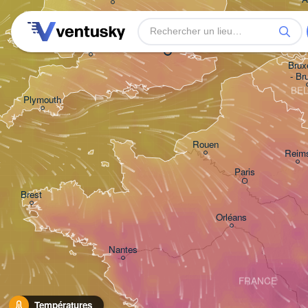
London
Bristol
Bruxe
- Br
BE
Plymouth
Rouen
Reim
Paris
Brest
Orléans
Nantes
FRANCE
Températures