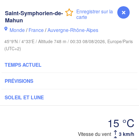
Ka
Bruxelles 

Saint-Symphorien-de-
Köln
- Brussel
Mahun
BELGIQUE
Monde
/
France
/
Auvergne-Rhône-Alpes
Frankfurt am 
45°9'N / 4°33'E / Altitude 748 m / 00:33 08/08/2026, Europe/Paris
Rouen
(UTC+2)
Reims
Paris
Stuttg
TEMPS ACTUEL
Orléans
PRÉVISIONS
Zürich
Dijon
SOLEIL ET LUNE
SUISSE
FRANCE
Genève
15 °C
Limoges
Clermont-Ferrand
Lyon
Mila
Vitesse du vent
3 km/h
Saint-Symphorien-de-Mahun
Torino