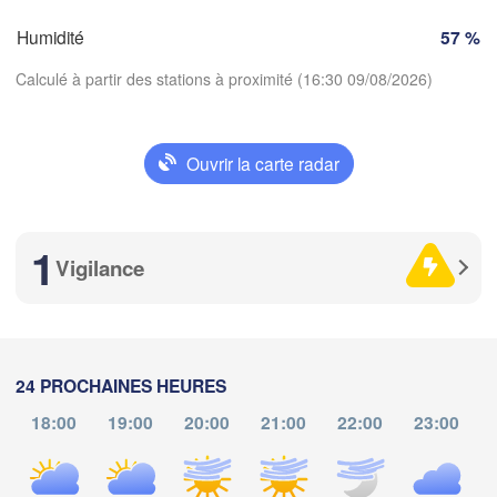
D
rdeaux
Humidité
57 %
Gen
Calculé à partir des stations à proximité (16:30 09/08/2026)
Nice
Toulouse
Montpellier
Marseille
Perpignan
Ouvrir la carte radar
Télécharger l'application
goza
Lleida
1
Barcelona
Températures
Vigilance
Sassar
2 m au-dessus du sol
je
ve
Palma
sa
di
lu
ma
me
alència
24 PROCHAINES HEURES
Castedd
06 aoû
07 aoû
08 aoû
09 aoû
10 aoû
11 aoû
12 aoû
18:00
19:00
20:00
21:00
22:00
23:00
acant / 

d
licante
12
13
14
15
16
17
18
:00
:00
:00
:00
:00
:00
:00