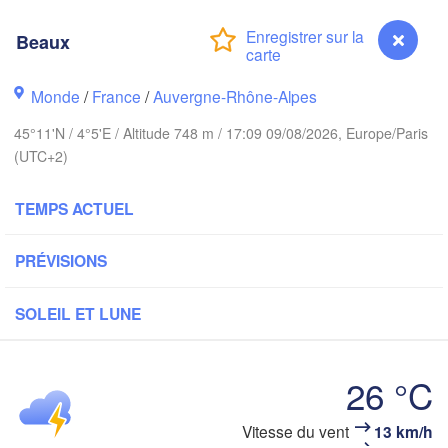
Bruxelles 

Beaux
Köln
- Brussel
BELGIQUE
Monde
/
France
/
Auvergne-Rhône-Alpes
Frankfurt 
45°11'N / 4°5'E / Altitude 748 m / 17:09 09/08/2026, Europe/Paris
Rouen
(UTC+2)
Reims
Paris
Stu
TEMPS ACTUEL
Orléans
PRÉVISIONS
Zürich
Dijon
SOLEIL ET LUNE
A
SUISSE
FRANCE
Genève
26 °C
Limoges
Clermont-Ferrand
Lyon
M
Vitesse du vent
13 km/h
Beaux
Torino