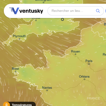
London
Bristol
B
-
Plymouth
Rouen
R
Paris
Brest
Orléans
Nantes
FRANCE
Températures