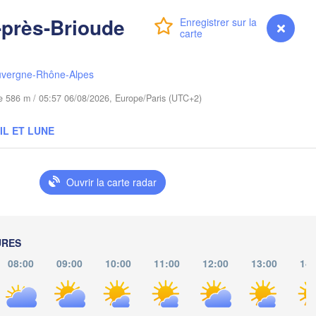
Poznań
Бр
Warszawa
(B
-près-Brioude
Connexion
Premium
myVentusky
Prévisions
Zielona Góra
Łódź
POLOGNE
Lublin
Wrocław
sden
uvergne-Rhône-Alpes
ude 586 m / 05:57 06/08/2026, Europe/Paris (UTC+2)
Praha
Kraków
Rzeszów
IL ET LUNE
TCHÉQUIE
Brno
Ouvrir la carte radar
Košice
SLOVAQUIE
Linz
Wien
URES
Debrecen
Budapest
TRICHE
D
08:00
09:00
10:00
11:00
12:00
13:00
14:
Graz
HONGRIE
Cluj-
Szeged
Pécs
Ljubljana