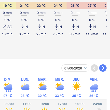
Zagreb
19 °C
21 °C
22 °C
24 °C
26 °C
27 °C
28 
0 mm
0 mm
0 mm
0 mm
0 mm
0 mm
0 
Београд

CROATIE
(Beograd)
0 %
0 %
0 %
0 %
0 %
0 %
0 
Banja Luka
BOSNIE-

SO
N
N
N
N
N
Cr
HERZÉGOVINE
SERBIE
1 km/h
3 km/h
5 km/h
7 km/h
9 km/h
11 km/h
11 k
Sarajevo
Ниш

Split
(Niš)
София
(Sofi
Pescara
Podgorica
Скопје

(Skopje)
MACÉDOINE 

DU NORD
Foggia
Tiranë
ALBANIE
Θεσσαλονίκ
DIM.
LUN.
MAR.
MER.
JEU.
VEN.
Napoli
(Thessalonik
Λάρισα

27 °C
28 °C
32 °C
33 °C
35 °C
36 °C
(Larissa)
GRÈCE
08:00
11:00
14:00
17:00
20:00
23:00