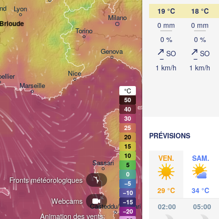
and
Lyon
19 °C
18 °C
Milano
Verona
Venezia
-Brioude
0 mm
0 mm
Torino
0 %
0 %
Bologna
Genova
SO
SO
1 km/h
1 km/h
Nice
ellier
Marseille
°C
Perugia
50
ITALIE
40
30
Roma
25
PRÉVISIONS
20
15
10
VEN.
SAM.
Sassari
5
0
Fronts météorologiques
−5
29 °C
34 °C
−10
Webcams
−15
02:00
05:00
Casteddu/Cagliari
−20
Animation des vents: