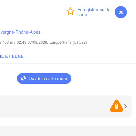
Poznań
Брэст

Warszawa
(Brest)
Connexion
Premium
myVentusky
Prévisions
lona Góra
Łódź
POLOGNE
Lublin
Wrocław
uvergne-Rhône-Alpes
ude 403 m / 02:43 07/08/2026, Europe/Paris (UTC+2)
Львів

Kraków
Rzeszów
IL ET LUNE
(Lviv)
HÉQUIE
Brno
Івано-Франк
(Ivano-Fra
Ouvrir la carte radar
Košice
SLOVAQUIE
Wien
Debrecen
Budapest
Graz
HONGRIE
Cluj-Napoca
Szeged
Pécs