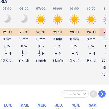
URES
Zagreb
Sibiu
ROU
05:00
06:00
07:00
08:00
09:00
10:00
11:
Београд

IE
(Beograd)
Banja Luka
BOSNIE-

Craiova
HERZÉGOVINE
SERBIE
21 °C
20 °C
20 °C
21 °C
23 °C
24 °C
26 
Sarajevo
Плевен
Ниш

0 mm
0 mm
0 mm
0 mm
0 mm
0 mm
0 
Split
(Pleve
(Niš)
0 %
0 %
0 %
0 %
0 %
0 %
0 
София

(Sofia)
BU
N
N
N
N
N
N
Podgorica
Пловди
Скопје

(Plovd
13 km/h
9 km/h
9 km/h
9 km/h
15 km/h
19 km/h
23 k
(Skopje)
MACÉDOINE 

Rafa
DU NORD
Foggia
Tiranë
43 k
ALBANIE
Θεσσαλονίκη

(Thessaloniki)
Λάρισα

(Larissa)
GRÈCE
LUN.
MAR.
MER.
JEU.
VEN.
SAM.