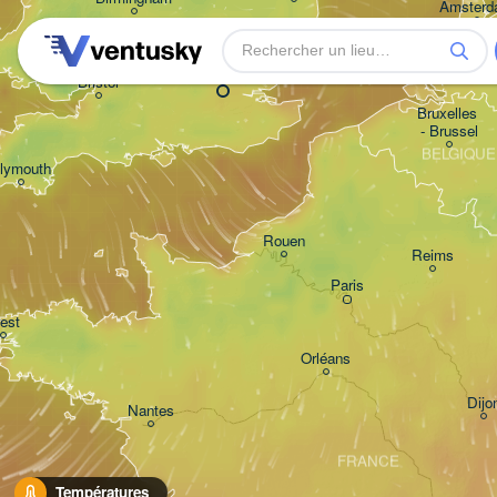
Amster
PAY
London
Bristol
Bruxelles 

- Brussel
BELGIQUE
lymouth
Rouen
Reims
Paris
est
Orléans
Dijo
Nantes
FRANCE
Températures