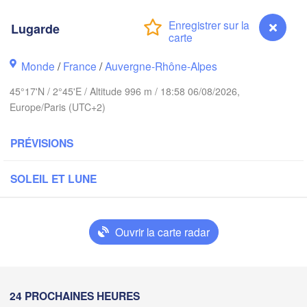
London
Bruxelles 

Lugarde
Köln
- Brussel
BELGIQUE
Monde
/
France
/
Auvergne-Rhône-Alpes
Fr
45°17'N / 2°45'E / Altitude 996 m / 18:58 06/08/2026,
Rouen
Europe/Paris (UTC+2)
Reims
Paris
PRÉVISIONS
SOLEIL ET LUNE
Orléans
Dijon
Nantes
Ouvrir la carte radar
FRANCE
Genève
Limoges
Clermont-Ferrand
Lyon
Lugarde
24 PROCHAINES HEURES