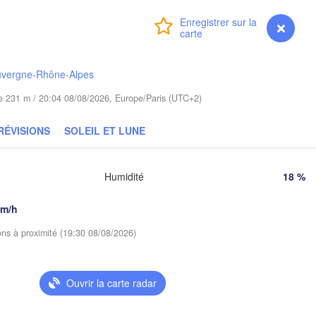
Poznań
Брэст

Warszawa
(Brest)
Connexion
Premium
myVentusky
Prévisions
na Góra
Łódź
POLOGNE
Lublin
uvergne-Rhône-Alpes
Wrocław
ude 231 m / 20:04 08/08/2026, Europe/Paris (UTC+2)
Львів

Kraków
Rzeszów
RÉVISIONS
SOLEIL ET LUNE
(Lviv)
ÉQUIE
Brno
Івано-Франкі
Humidité
18 %
(Ivano-Frank
Košice
SLOVAQUIE
km/h
Wien
ions à proximité (19:30 08/08/2026)
Debrecen
Budapest
raz
HONGRIE
Ouvrir la carte radar
Cluj-Napoca
Szeged