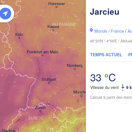
m
Hannover
Jarcieu
-BAS
Zielo
ALLEMAGNE
Leipzig
Kassel
Monde
/
France
/
A
Dresden
Köln
45°20'N / 4°56'E / Altit
Frankfurt am Main
Praha
TEMPS ACTUEL
P
TCH
Nürnberg
33 °C
Stuttgart
Vitesse du vent
9 
Linz
München
Calculé à partir des stat
Salzburg
Zürich
AUTRICHE
G
SUISSE
Genève