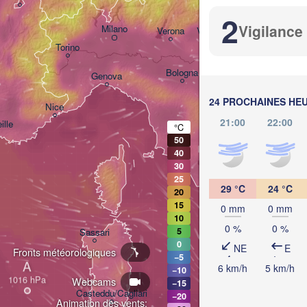
Ljubljana
2
Vigilance
Milano
Verona
Venezia
Torino
CROATI
Bologna
Genova
24 PROCHAINES HE
Nice
21:00
22:00
ille
°C
Perugia
50
ITALIE
40
Pescara
30
25
Roma
29 °C
24 °C
20
F
15
0 mm
0 mm
10
Napoli
0 %
0 %
5
Sassari
0
NE
E
Fronts météorologiques
−5
A
6 km/h
5 km/h
−10
Webcams
−15
Casteddu/Cagliari
−20
Animation des vents: