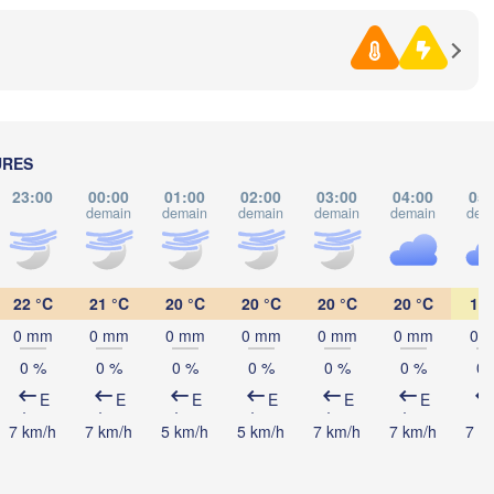
Pécs
Zagreb
Sibiu
ROUM
Београд

E
(Beograd)
Banja Luka
BOSNIE-

Craiova
HERZÉGOVINE
SERBIE
Sarajevo
URES
Плевен

Ниш

Split
(Pleven)
23:00
00:00
01:00
02:00
03:00
04:00
05:
(Niš)
demain
demain
demain
demain
demain
dem
София

(Sofia)
BULG
Podgorica
Пловдив
Скопје

(Plovdiv
(Skopje)
22 °C
21 °C
20 °C
20 °C
20 °C
20 °C
19 
MACÉDOINE 

DU NORD
oggia
Tiranë
0 mm
0 mm
0 mm
0 mm
0 mm
0 mm
0 
ALBANIE
Θεσσαλονίκη

0 %
0 %
0 %
0 %
0 %
0 %
0 
(Thessaloniki)
E
E
E
E
E
E
Λάρισα

7 km/h
7 km/h
5 km/h
5 km/h
7 km/h
7 km/h
7 k
(Larissa)
GRÈCE