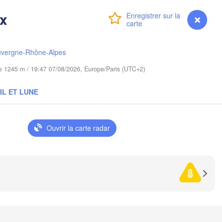
Poznań
Warszawa
ix
Connexion
Premium
myVentusky
Prévisions
Zielona Góra
Łódź
POLOGNE
Lublin
uvergne-Rhône-Alpes
Wrocław
Dresden
ude 1245 m / 19:47 07/08/2026, Europe/Paris (UTC+2)
Praha
Kraków
Rzeszów
IL ET LUNE
TCHÉQUIE
Brno
Ouvrir la carte radar
Košice
SLOVAQUIE
Linz
Wien
urg
Debrecen
Budapest
AUTRICHE
Graz
HONGRIE
Cl
Szeged