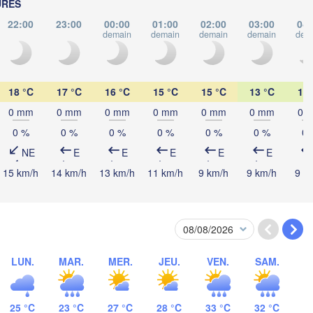
Pécs
URES
Ljubljana
Zagreb
22:00
23:00
00:00
01:00
02:00
03:00
04:
demain
demain
demain
demain
dem
Београд

CROATIE
(Beograd)
Banja Luka
BOSNIE-

HERZÉGOVINE
18 °C
17 °C
16 °C
15 °C
15 °C
13 °C
13 
SERBIE
Sarajevo
0 mm
0 mm
0 mm
0 mm
0 mm
0 mm
0 
Ниш

Split
(Niš)
0 %
0 %
0 %
0 %
0 %
0 %
0 
Со
(
NE
E
E
E
E
E
Pescara
Podgorica
Скопје

15 km/h
14 km/h
13 km/h
11 km/h
9 km/h
9 km/h
9 k
(Skopje)
MACÉDOINE 

DU NORD
Foggia
Tiranë
ALBANIE
Θεσσαλο
Napoli
(Thessal
LUN.
MAR.
MER.
JEU.
VEN.
SAM.
Λάρισα

(Larissa)
GRÈCE
25 °C
23 °C
27 °C
28 °C
33 °C
32 °C