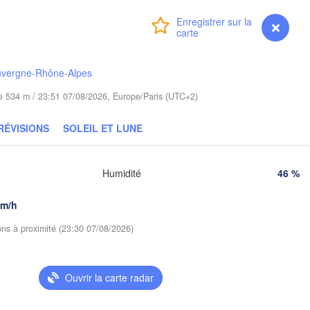
Poznań
Б
Warszawa
(
Connexion
Premium
myVentusky
Prévisions
Zielona Góra
Łódź
POLOGNE
Lublin
uvergne-Rhône-Alpes
Wrocław
esden
ude 534 m / 23:51 07/08/2026, Europe/Paris (UTC+2)
Praha
Kraków
Rzeszów
RÉVISIONS
SOLEIL ET LUNE
TCHÉQUIE
Brno
Humidité
46 %
Košice
SLOVAQUIE
km/h
Linz
Wien
ions à proximité (23:30 07/08/2026)
Debrecen
Budapest
TRICHE
Graz
HONGRIE
Ouvrir la carte radar
Cluj
Szeged