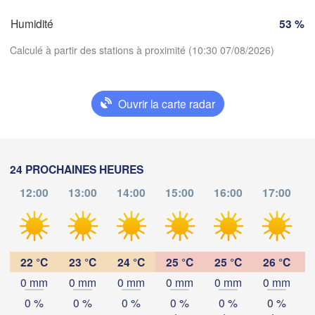
Torino
rdeaux
Humidité
53 %
Gen
Calculé à partir des stations à proximité (10:30 07/08/2026)
Nice
Toulouse
Montpellier
Marseille
Ouvrir la carte radar
Perpignan
Télécharger l'application
goza
Lleida
Températures
Barcelona
24 PROCHAINES HEURES
12:00
13:00
14:00
15:00
16:00
17:00
Sassar
2 m au-dessus du sol
ma
me
je
ve
sa
di
lu
Palma
València
04 aoû
05 aoû
06 aoû
07 aoû
08 aoû
09 aoû
10 aoû
Castedd
22 °C
23 °C
24 °C
25 °C
25 °C
26 °C
acant / 

0 mm
0 mm
0 mm
0 mm
0 mm
0 mm
06
07
08
09
10
11
12
licante
:00
:00
:00
:00
:00
:00
:00
0 %
0 %
0 %
0 %
0 %
0 %