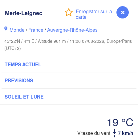
London
Merle-Leignec
Bruxelles 

Köln
- Brussel
BELGIQUE
Monde
/
France
/
Auvergne-Rhône-Alpes
Frankfurt 
45°22'N / 4°1'E / Altitude 961 m / 11:06 07/08/2026, Europe/Paris
(UTC+2)
Rouen
Reims
Paris
St
TEMPS ACTUEL
PRÉVISIONS
Orléans
Züric
Dijon
SOLEIL ET LUNE
SUISSE
FRANCE
Genève
19 °C
Limoges
Clermont-Ferrand
Lyon
M
Vitesse du vent
7 km/h
Merle-Leignec