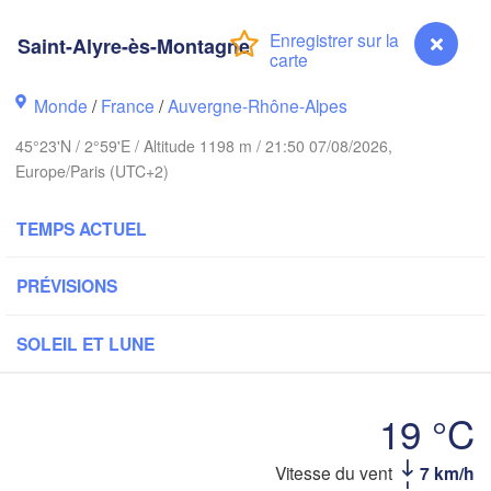
London
Saint-Alyre-ès-Montagne
Bruxelles 

Köln
- Brussel
BELGIQUE
Monde
/
France
/
Auvergne-Rhône-Alpes
Fra
45°23'N / 2°59'E / Altitude 1198 m / 21:50 07/08/2026,
Europe/Paris (UTC+2)
Rouen
Reims
Paris
TEMPS ACTUEL
PRÉVISIONS
Orléans
Dijon
SOLEIL ET LUNE
Nantes
S
FRANCE
19 °C
Genève
Limoges
Clermont-Ferrand
Lyon
Saint-Alyre-ès-Montagne
Vitesse du vent
7 km/h