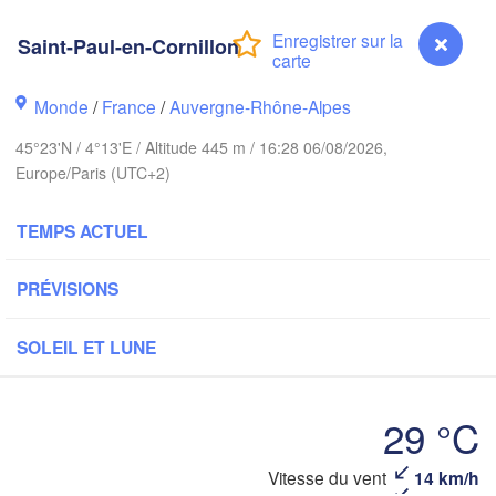
London
Saint-Paul-en-Cornillon
Bruxelles 

Köln
- Brussel
BELGIQUE
Monde
/
France
/
Auvergne-Rhône-Alpes
Frankfurt a
45°23'N / 4°13'E / Altitude 445 m / 16:28 06/08/2026,
Europe/Paris (UTC+2)
Rouen
Reims
Paris
TEMPS ACTUEL
Stut
PRÉVISIONS
Orléans
Zürich
Dijon
SOLEIL ET LUNE
SUISSE
FRANCE
29 °C
Genève
Limoges
Clermont-Ferrand
Lyon
Mi
Vitesse du vent
14 km/h
Saint-Paul-en-Cornillon