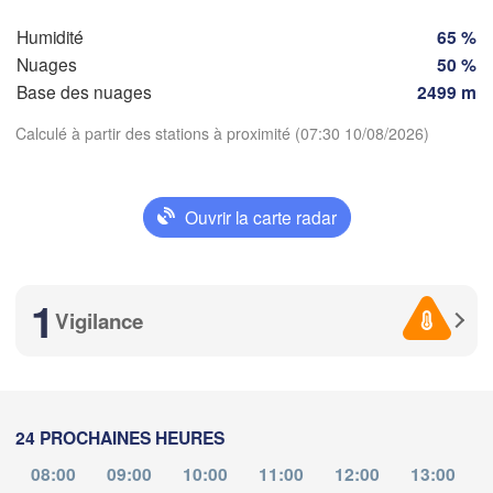
Torino
Humidité
65 %
Genova
Nuages
50 %
Base des nuages
2499 m
Nice
Toulouse
Montpellier
Calculé à partir des stations à proximité (07:30 10/08/2026)
Marseille
Perpignan
Télécharger l'application
Ouvrir la carte radar
Températures
da
Barcelona
1
Sassari
Vigilance
2 m au-dessus du sol
ve
sa
di
lu
ma
me
je
Palma
07 aoû
08 aoû
09 aoû
10 aoû
11 aoû
12 aoû
13 aoû
Casteddu/Cagliari
24 PROCHAINES HEURES
03
04
05
06
07
08
09
D
:00
:00
:00
:00
:00
:00
:00
08:00
09:00
10:00
11:00
12:00
13:00