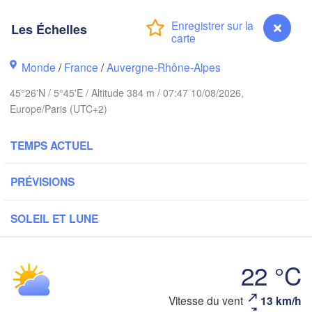
ALLEMA
Kassel
Les Échelles
Bruxelles 

Köln
- Brussel
BELGIQUE
Monde
/
France
/
Auvergne-Rhône-Alpes
Frankfurt am Main
45°26'N / 5°45'E / Altitude 384 m / 07:47 10/08/2026,
Europe/Paris (UTC+2)
N
ouen
Reims
Paris
TEMPS ACTUEL
Stuttgart
PRÉVISIONS
Orléans
Zürich
Dijon
SOLEIL ET LUNE
SUISSE
FRANCE
A
22 °C
Genève
imoges
Clermont-Ferrand
Lyon
Vitesse du vent
13 km/h
Les Échelles
Milano
V