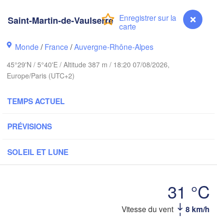
ALLEM
Kassel
Saint-Martin-de-Vaulserre
Bruxelles 

Köln
- Brussel
BELGIQUE
Monde
/
France
/
Auvergne-Rhône-Alpes
Frankfurt am Main
45°29'N / 5°40'E / Altitude 387 m / 18:20 07/08/2026,
Europe/Paris (UTC+2)
N
Rouen
Reims
TEMPS ACTUEL
Paris
Stuttgart
PRÉVISIONS
Orléans
Zürich
SOLEIL ET LUNE
Dijon
SUISSE
FRANCE
31 °C
Genève
Limoges
Clermont-Ferrand
Lyon
Vitesse du vent
8 km/h
Saint-Martin-de-Vaulserre
Milano