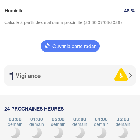
Torino
Bordeaux
Humidité
46 %
Calculé à partir des stations à proximité (23:30 07/08/2026)
Nice
Toulouse
Montpellier
Marseille
Ouvrir la carte radar
Perpignan
Télécharger l'application
1
Températures
aragoza
Lleida
Vigilance
Barcelona
Sa
2 m au-dessus du sol
ma
me
je
ve
sa
di
lu
24 PROCHAINES HEURES
Palma
València
04 aoû
05 aoû
06 aoû
07 aoû
08 aoû
09 aoû
10 aoû
Cast
00:00
01:00
02:00
03:00
04:00
05:00
e
demain
demain
demain
demain
demain
demain
d
Alacant / 

19
20
21
22
23
00
01
:00
:00
:00
:00
:00
:00
:00
Alicante