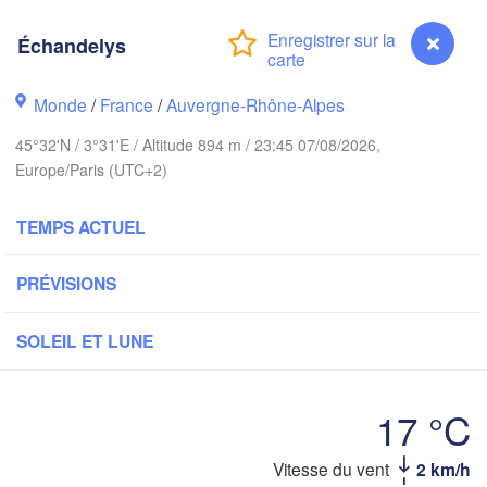
London
Échandelys
Bruxelles 

Köln
- Brussel
BELGIQUE
Monde
/
France
/
Auvergne-Rhône-Alpes
Frankfu
45°32'N / 3°31'E / Altitude 894 m / 23:45 07/08/2026,
Europe/Paris (UTC+2)
Rouen
Reims
TEMPS ACTUEL
Paris
PRÉVISIONS
Orléans
Zü
SOLEIL ET LUNE
Dijon
tes
SUIS
FRANCE
17 °C
Genève
Limoges
Lyon
Échandelys
Vitesse du vent
2 km/h