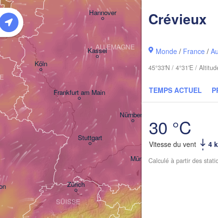
Berlin
rdam
Hannover
Crévieux
YS-BAS
Z
ALLEMAGNE
Leipzig
Kassel
Monde
/
France
/
A
Dresden
Köln
45°33'N / 4°31'E / Altit
E
TEMPS ACTUEL
P
Frankfurt am Main
Praha
T
Nürnberg
30 °C
Stuttgart
Vitesse du vent
4 
Linz
München
Calculé à partir des stat
Salzburg
Zürich
AUTRICHE
on
SUISSE