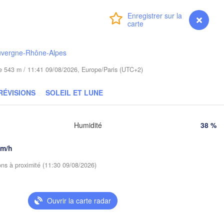
Poznań
Брэст

Warszawa
Connexion
Premium
myVentusky
Prévisions
(Brest)
ielona Góra
Łódź
POLOGNE
uvergne-Rhône-Alpes
Lublin
Wrocław
ude 543 m / 11:41 09/08/2026, Europe/Paris (UTC+2)
RÉVISIONS
SOLEIL ET LUNE
Львів

Kraków
Rzeszów
(Lviv)
CHÉQUIE
Humidité
38 %
Brno
Івано-Фра
(Ivano-Fr
Košice
km/h
SLOVAQUIE
Wien
ions à proximité (11:30 09/08/2026)
Debrecen
Budapest
Graz
Ouvrir la carte radar
HONGRIE
Cluj-Napoca