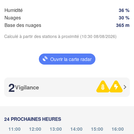
Torino
Humidité
36 %
Bordeaux
Nuages
30 %
Base des nuages
365 m
Nice
Calculé à partir des stations à proximité (10:30 08/08/2026)
Toulouse
Montpellier
Marseille
Télécharger l'application
Perpignan
Ouvrir la carte radar
Températures
Zaragoza
Lleida
Barcelona
2
Vigilance
2 m au-dessus du sol
Sa
me
je
ve
sa
di
lu
ma
05 aoû
06 aoû
07 aoû
08 aoû
09 aoû
10 aoû
11 aoû
Palma
València
Cas
24 PROCHAINES HEURES
te
06
07
08
09
10
11
12
:00
:00
:00
:00
:00
:00
:00
Alacant / 

11:00
12:00
13:00
14:00
15:00
16:00
Alicante