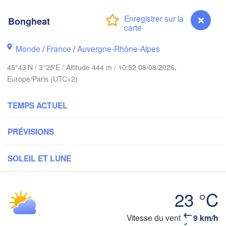
London
Bongheat
Bruxelles 

Köln
- Brussel
Monde
/
France
/
Auvergne-Rhône-Alpes
BELGIQUE
45°43'N / 3°25'E / Altitude 444 m / 10:52 08/08/2026,
Frankf
Europe/Paris (UTC+2)
Rouen
Reims
TEMPS ACTUEL
Paris
PRÉVISIONS
Orléans
SOLEIL ET LUNE
Z
Dijon
tes
SUI
23 °C
FRANCE
Genève
Limoges
Vitesse du vent
9 km/h
Bongheat
Lyon