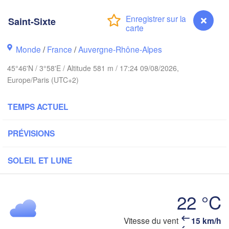
London
Saint-Sixte
Bruxelles 

Köln
- Brussel
Monde
/
France
/
Auvergne-Rhône-Alpes
BELGIQUE
45°46'N / 3°58'E / Altitude 581 m / 17:24 09/08/2026,
Frankfurt
Europe/Paris (UTC+2)
Rouen
Reims
TEMPS ACTUEL
Paris
St
PRÉVISIONS
Orléans
SOLEIL ET LUNE
Züric
Dijon
A
SUISSE
22 °C
FRANCE
Genève
Vitesse du vent
15 km/h
Limoges
Saint-Sixte