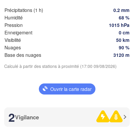
M
Précipitations (1 h)
0.2 mm
Torino
D
ordeaux
Humidité
68 %
Ge
Pression
1015 hPa
Enneigement
0 cm
Nice
Toulouse
Montpellier
Visibilité
50 km
Marseille
Nuages
90 %
Télécharger l'application
Base des nuages
3120 m
Perpignan
Calculé à partir des stations à proximité (17:00 09/08/2026)
Températures
agoza
Lleida
Barcelona
2 m au-dessus du sol
Ouvrir la carte radar
Sassa
je
ve
sa
di
lu
ma
me
06 aoû
07 aoû
08 aoû
09 aoû
10 aoû
11 aoû
12 aoû
Palma
2
València
Vigilance
Castedd
12
13
14
15
16
17
18
:00
:00
:00
:00
:00
:00
:00
lacant / 

Alicante