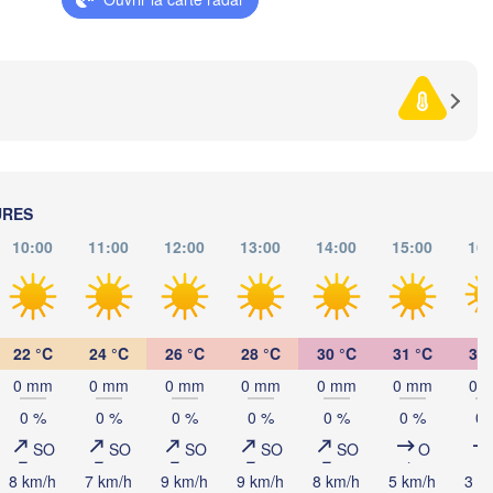
Szeged
Pécs
eb
Sibiu
Brașo
ROUMANIE
Београд

(Beograd)
Banja Luka
Buc
BOSNIE-

Craiova
HERZÉGOVINE
SERBIE
Sarajevo
Плевен

Ниш

URES
Split
(Pleven)
(Niš)
10:00
11:00
12:00
13:00
14:00
15:00
16:
София

(Sofia)
BULGARIE
Podgorica
Пловдив

Скопје

(Plovdiv)
(Skopje)
MACÉDOINE 

22 °C
24 °C
26 °C
28 °C
30 °C
31 °C
32 
DU NORD
Tiranë
0 mm
0 mm
0 mm
0 mm
0 mm
0 mm
0 
ALBANIE
Θεσσαλονίκη

(Thessaloniki)
0 %
0 %
0 %
0 %
0 %
0 %
0 
Ç
SO
SO
SO
SO
SO
O
Λάρισα

(Larissa)
8 km/h
7 km/h
9 km/h
9 km/h
8 km/h
5 km/h
3 k