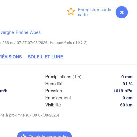
Connexion
Premium
myVentusky
Prévisions
Poznań
Пі
Брэст

Warszawa
(P
(Brest)
ra
Łódź
POLOGNE
uvergne-Rhône-Alpes
Lublin
Wrocław
ude 266 m / 07:27 07/08/2026, Europe/Paris (UTC+2)
(
RÉVISIONS
SOLEIL ET LUNE
Львів

Kraków
Rzeszów
(Lviv)
E
Précipitations (1 h)
0 mm
Brno
Humidité
91 %
Івано-Франківськ

(Ivano-Frankivsk)
km/h
Pression
1019 hPa
Košice
Черні
Enneigement
0 cm
SLOVAQUIE
(Chern
Wien
Visibilité
60 km
ions à proximité (07:00 07/08/2026)
D
Debrecen
Budapest
HONGRIE
Cluj-Napoca
Ouvrir la carte radar