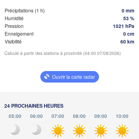
Précipitations (1 h)
0 mm
Tor
Bordeaux
Humidité
53 %
Pression
1021 hPa
Enneigement
0 cm
Nice
Toulouse
Montpellier
Visibilité
60 km
Marseille
Télécharger l'application
Calculé à partir des stations à proximité (04:00 07/08/2026)
Perpignan
Températures
Ouvrir la carte radar
Zaragoza
Lleida
Barcelona
2 m au-dessus du sol
ma
me
je
ve
sa
di
lu
24 PROCHAINES HEURES
04 aoû
05 aoû
06 aoû
07 aoû
08 aoû
09 aoû
10 aoû
Palma
05:00
06:00
07:00
08:00
09:00
10:00
València
bacete
00
01
02
03
04
05
06
:00
:00
:00
:00
:00
:00
:00
Alacant / 

Alicante