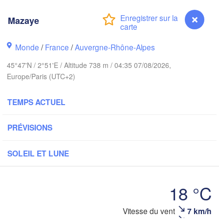
London
Mazaye
Bruxelles 

Köln
- Brussel
Monde
/
France
/
Auvergne-Rhône-Alpes
BELGIQUE
45°47'N / 2°51'E / Altitude 738 m / 04:35 07/08/2026,
Fr
Europe/Paris (UTC+2)
Rouen
Reims
TEMPS ACTUEL
Paris
PRÉVISIONS
Orléans
SOLEIL ET LUNE
Dijon
Nantes
18 °C
FRANCE
Genève
Mazaye
Vitesse du vent
7 km/h
Limoges
Lyon