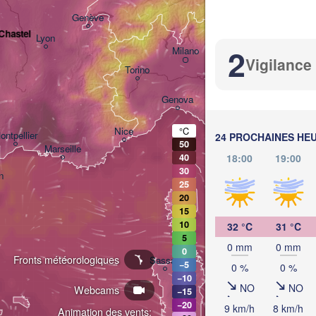
Genève
-Chastel
Lyon
2
Milano
Verona
Venezia
Vigilance
Torino
Bologna
Genova
Nice
°C
ontpellier
24 PROCHAINES HE
50
Marseille
Perugia
18:00
19:00
40
30
ITALIE
n
25
20
Roma
15
10
32 °C
31 °C
5
0 mm
0 mm
0
Fronts météorologiques
Sassari
−5
0 %
0 %
−10
NO
NO
Webcams
−15
−20
9 km/h
8 km/h
Animation des vents: