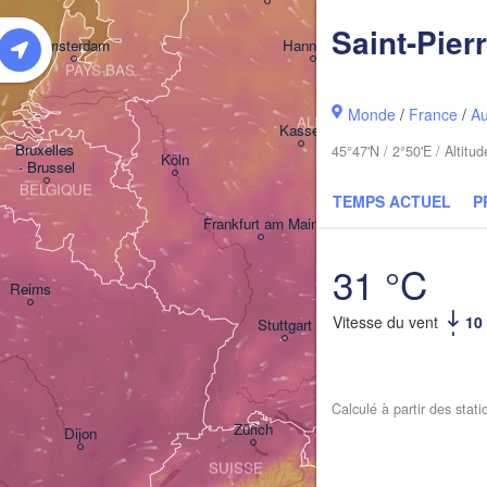
Saint-Pier
Be
Amsterdam
Hannover
PAYS-BAS
Monde
/
France
/
A
ALLEMAGNE
Leipzig
Kassel
Bruxelles 

45°47'N / 2°50'E / Altit
Köln
- Brussel
BELGIQUE
TEMPS ACTUEL
P
Frankfurt am Main
31 °C
Nürnberg
Reims
Vitesse du vent
10
Stuttgart
München
Salzb
Calculé à partir des stat
Zürich
Dijon
SUISSE