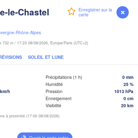
re-le-Chastel
rlin
Connexion
Premium
myVentusky
Prévisions
Poznań
Warszawa
Zielona Góra
Łódź
POLOGNE
uvergne-Rhône-Alpes
Lublin
Wrocław
Dresden
ude 732 m / 17:23 08/08/2026, Europe/Paris (UTC+2)
RÉVISIONS
SOLEIL ET LUNE
Praha
Kraków
Rzeszów
TCHÉQUIE
Précipitations (1 h)
0 mm
Brno
Humidité
25 %
 km/h
Pression
1013 hPa
Košice
Enneigement
0 cm
SLOVAQUIE
Linz
Wien
Visibilité
20 km
urg
ions à proximité (17:00 08/08/2026)
Debrecen
Budapest
AUTRICHE
Graz
HONGRIE
Cl
Ouvrir la carte radar