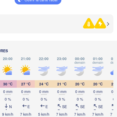
Szeged
Pécs
Ljubljana
Zagreb
Београд

CROATIE
(Beograd)
Banja Luka
BOSNIE-

HERZÉGOVINE
SERBIE
Sarajevo
Ниш

URES
Split
(Niš)
20:00
21:00
22:00
23:00
00:00
01:00
02:
С
demain
demain
dem
(
Pescara
Podgorica
Скопје

(Skopje)
MACÉDOINE 

30 °C
27 °C
24 °C
21 °C
20 °C
20 °C
20 
DU NORD
Foggia
Tiranë
0 mm
0 mm
0 mm
0 mm
0 mm
0 mm
0 
ALBANIE
Θεσσαλο
Napoli
(Thessal
0 %
0 %
0 %
0 %
0 %
0 %
0 
N
E
E
SE
SE
SE
Λάρισα

(Larissa)
9 km/h
7 km/h
5 km/h
7 km/h
7 km/h
7 km/h
7 k