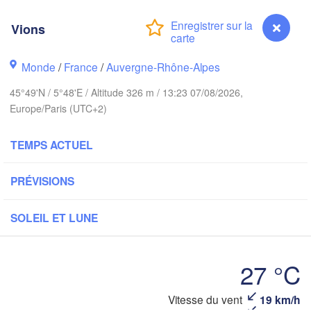
PAYS-BAS
Vions
ALLEMA
Kassel
Bruxelles 

Köln
- Brussel
Monde
/
France
/
Auvergne-Rhône-Alpes
BELGIQUE
45°49'N / 5°48'E / Altitude 326 m / 13:23 07/08/2026,
Frankfurt am Main
Europe/Paris (UTC+2)
N
ouen
Reims
TEMPS ACTUEL
Paris
Stuttgart
PRÉVISIONS
Orléans
SOLEIL ET LUNE
Zürich
Dijon
SUISSE
27 °C
FRANCE
Genève
Vitesse du vent
19 km/h
Vions
imoges
Clermont-Ferrand
Lyon